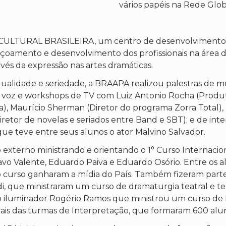
vários papéis na Rede Glo
LTURAL BRASILEIRA, um centro de desenvolvimento hu
oamento e desenvolvimento dos profissionais na área das
és da expressão nas artes dramáticas.
ualidade e seriedade, a BRAAPA realizou palestras de m
e voz e workshops de TV com Luiz Antonio Rocha (Produ
a), Maurício Sherman (Diretor do programa Zorra Total)
diretor de novelas e seriados entre Band e SBT); e de in
ue teve entre seus alunos o ator Malvino Salvador.
xterno ministrando e orientando o 1° Curso Internacio
vo Valente, Eduardo Paiva e Eduardo Osório. Entre os alu
 do curso ganharam a mídia do País. Também fizeram par
ldi, que ministraram um curso de dramaturgia teatral e t
 iluminador Rogério Ramos que ministrou um curso de 
finais das turmas de Interpretação, que formaram 600 al