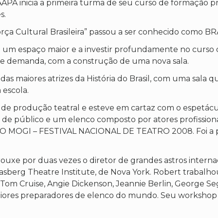
A inicia a primeira turma de seu curso de formação prof
s.
 Força Cultural Brasileira” passou a ser conhecido com
 um espaço maior e a investir profundamente no curso 
te demanda, com a construção de uma nova sala.
 maiores atrizes da História do Brasil, com uma sala
 escola.
produção teatral e esteve em cartaz com o espetáculo “
de público e um elenco composto por atores profission
 MOGI – FESTIVAL NACIONAL DE TEATRO 2008. Foi a primei
 por duas vezes o diretor de grandes astros internacio
rasberg Theatre Institute, de Nova York. Robert trabal
 Tom Cruise, Angie Dickenson, Jeannie Berlin, George Se
maiores preparadores de elenco do mundo. Seu workshop