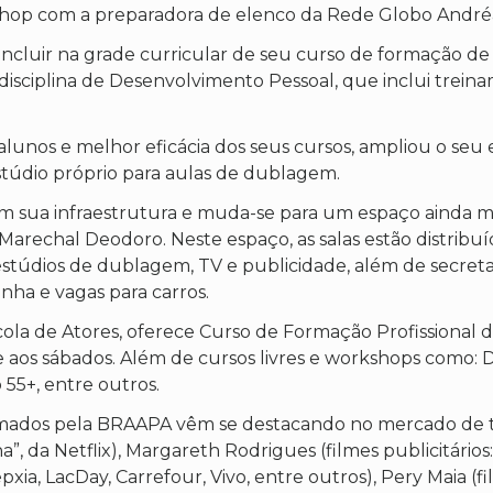
kshop com a preparadora de elenco da Rede Globo Andréa
incluir na grade curricular de seu curso de formação de 
disciplina de Desenvolvimento Pessoal, que inclui trei
alunos e melhor eficácia dos seus cursos, ampliou o seu
túdio próprio para aulas de dublagem.
sua infraestrutura e muda-se para um espaço ainda mais
arechal Deodoro. Neste espaço, as salas estão distribuíd
 estúdios de dublagem, TV e publicidade, além de secreta
nha e vagas para carros.
 de Atores, oferece Curso de Formação Profissional de 
 aos sábados. Além de cursos livres e workshops como: 
55+, entre outros.
rmados pela BRAAPA vêm se destacando no mercado de tra
”, da Netflix), Margareth Rodrigues (filmes publicitários:
xia, LacDay, Carrefour, Vivo, entre outros), Pery Maia (f