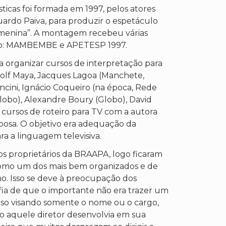
icas foi formada em 1997, pelos atores
ardo Paiva, para produzir o espetáculo
a menina”. A montagem recebeu várias
omo: MAMBEMBE e APETESP 1997.
a organizar cursos de interpretação para
olf Maya, Jacques Lagoa (Manchete,
ncini, Ignácio Coqueiro (na época, Rede
(Globo), Alexandre Boury (Globo), David
cursos de roteiro para TV com a autora
osa. O objetivo era adequação da
ra a linguagem televisiva.
os proprietários da BRAAPA, logo ficaram
omo um dos mais bem organizados e de
o. Isso se deve à preocupação dos
fia de que o importante não era trazer um
urso visando somente o nome ou o cargo,
o aquele diretor desenvolvia em sua