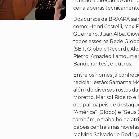
função a direção de ator, 
cena apenas tecnicamente
Dos cursos da BRAAPA saír
como: Henri Castelli, Max 
Guerreiro, Juan Alba, Giova
todos esses na Rede Globo.
(SBT, Globo e Record), Al
Pietro, Amadeo Lamounier 
Bandeirantes), e outros.
Entre os nomes já conheci
reciclar, estão: Samanta Mo
além de diversos rostos da
Moretto, Marisol Ribeiro e
ocupar papéis de destaque
“América” (Globo) e “Seu
também, o trabalho da at
papéis centrais nas novela
Malvino Salvador e Rodri