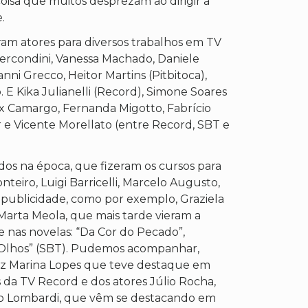
coisa que muitos desprezam ao dirigir a
.
am atores para diversos trabalhos em TV
Fercondini, Vanessa Machado, Daniele
nni Grecco, Heitor Martins (Pitbitoca),
 E Kika Julianelli (Record), Simone Soares
ex Camargo, Fernanda Migotto, Fabrício
e Vicente Morellato (entre Record, SBT e
dos na época, que fizeram os cursos para
nteiro, Luigi Barricelli, Marcelo Augusto,
 publicidade, como por exemplo, Graziela
 Marta Meola, que mais tarde vieram a
 nas novelas: “Da Cor do Pecado”,
s Olhos” (SBT). Pudemos acompanhar,
riz Marina Lopes que teve destaque em
s da TV Record e dos atores Júlio Rocha,
go Lombardi, que vêm se destacando em