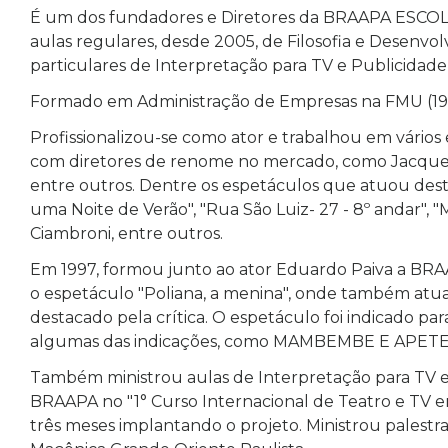
É um dos fundadores e Diretores da BRAAPA ESCO
aulas regulares, desde 2005, de Filosofia e Desenvo
particulares de Interpretação para TV e Publicidad
Formado em Administração de Empresas na FMU (199
Profissionalizou-se como ator e trabalhou em vários 
com diretores de renome no mercado, como Jacques L
entre outros. Dentre os espetáculos que atuou dest
uma Noite de Verão", "Rua São Luiz- 27 - 8º andar", "
Ciambroni, entre outros.
Em 1997, formou junto ao ator Eduardo Paiva a BRA
o espetáculo "Poliana, a menina", onde também atuav
destacado pela crítica. O espetáculo foi indicado pa
algumas das indicações, como MAMBEMBE E APETE
Também ministrou aulas de Interpretação para TV 
BRAAPA no "1° Curso Internacional de Teatro e TV
três meses implantando o projeto. Ministrou palestr