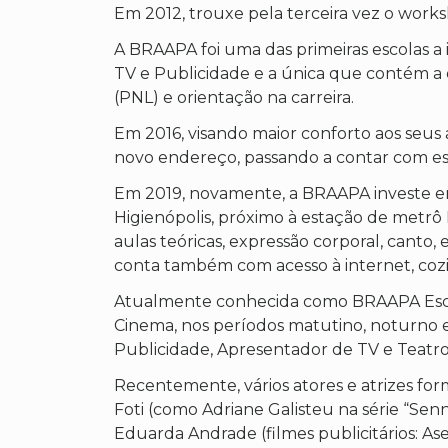
Em 2012, trouxe pela terceira vez o wor
A BRAAPA foi uma das primeiras escolas a 
TV e Publicidade e a única que contém a 
(PNL) e orientação na carreira.
Em 2016, visando maior conforto aos seus 
novo endereço, passando a contar com es
Em 2019, novamente, a BRAAPA investe em 
Higienópolis, próximo à estação de metrô M
aulas teóricas, expressão corporal, canto,
conta também com acesso à internet, cozi
Atualmente conhecida como BRAAPA Escola
Cinema, nos períodos matutino, noturno e
Publicidade, Apresentador de TV e Teatro 
Recentemente, vários atores e atrizes fo
Foti (como Adriane Galisteu na série “Senna
Eduarda Andrade (filmes publicitários: Asep