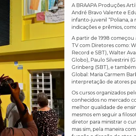
A BRAAPA Produções Artíst
André Bravo Valente e Edu
infanto-juvenil “Poliana, 
indicações e prêmios, c
A partir de 1998 começou 
TV com Diretores como: W
Record e SBT), Walter Ava
Globo), Paulo Silvestrini 
Grinberg (SBT), e também 
Global: Maria Carmem Barb
interpretação de atores pa
Os cursos organizados pel
conhecidos no mercado c
melhor qualidade de ensin
mesmos em seguir a filoso
diretor para ministrar o c
mas sim, pela maneira com